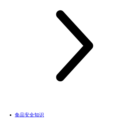
食品安全知识