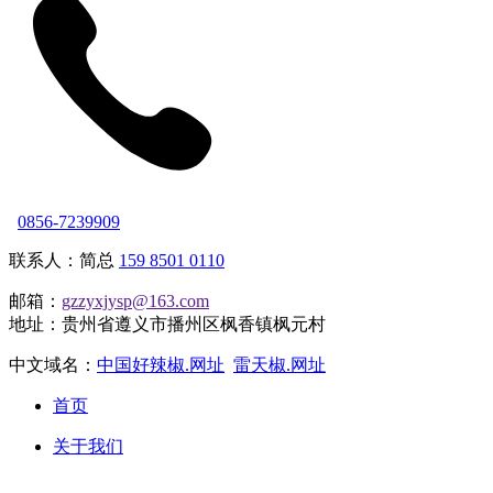
0856-7239909
联系人：简总
159 8501 0110
邮箱：
gzzyxjysp@163.com
地址：贵州省遵义市播州区枫香镇枫元村
中文域名：
中国好辣椒.网址
雷天椒.网址
首页
关于我们