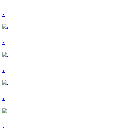
.
.
.
.
.