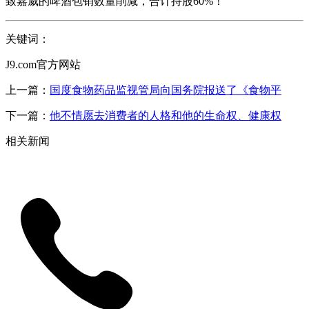
致嘉威的啤酒包销数量削减，合计持股60%！
关键词：
J9.com官方网站
上一篇：
国度食物药品监视管局向国务院报送了《食物平
下一篇：
他不情愿去消费者的人格和他的生命权、健康权
相关新闻