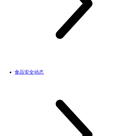
食品安全动态