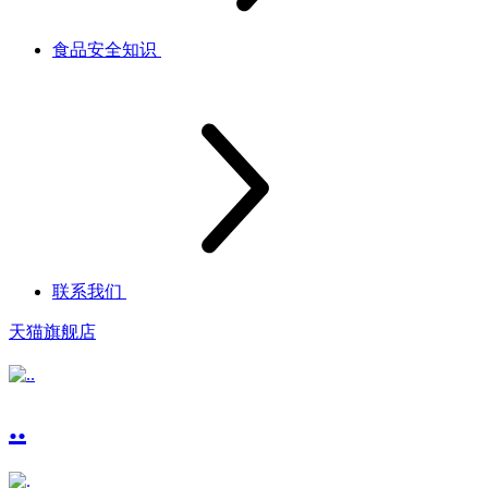
食品安全知识
联系我们
天猫旗舰店
..