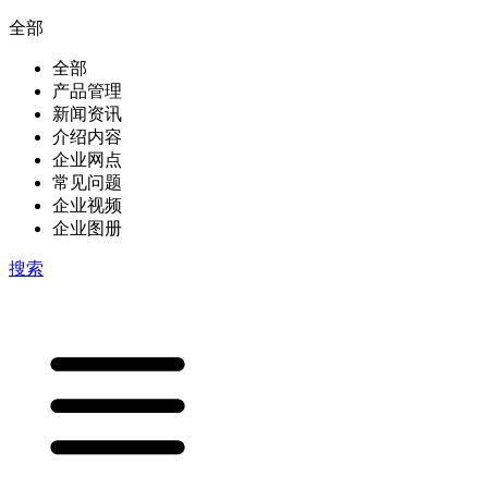
全部
全部
产品管理
新闻资讯
介绍内容
企业网点
常见问题
企业视频
企业图册
搜索