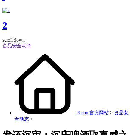
2
scroll down
食品安全动态
J9.com官方网站
>
食品安
全动态
>