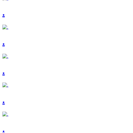
.
.
.
.
.