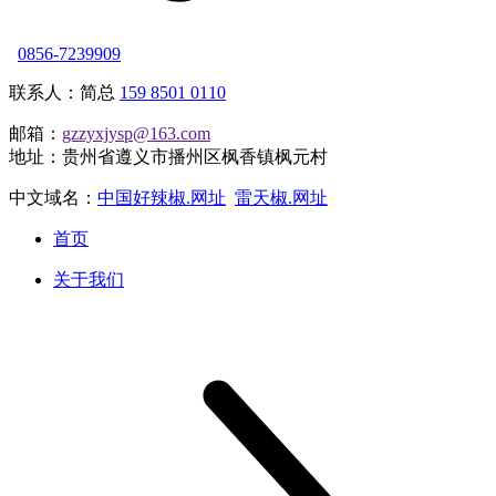
0856-7239909
联系人：简总
159 8501 0110
邮箱：
gzzyxjysp@163.com
地址：贵州省遵义市播州区枫香镇枫元村
中文域名：
中国好辣椒.网址
雷天椒.网址
首页
关于我们