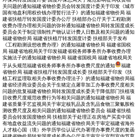
关问题的通知福建省物价委员会转发国度计委关于印发《城市
国有地盘利用权价钱办理暂行法子》的通知福建省物价局 福
建省扶植厅转发国度计委办公厅 扶植部办公厅关于工程勘测
收费办理办理相关问题的弥补通知福建省物价局转发国度成长
委员会关于制定强制性产物认证计费人日数及相关问题的通知
福建省物价局 福建省扶植厅转发国度计委 扶植部关于发布
《工程勘测设想收费办理》的通知福建省物价局 福建省国税
局 福建省地税局关于印发福建省税务师事务所办事收费办理
实施法子的通知福建省物价局 福建省国税局 福建省地税局关
于从头规范福建省税务师事务所办事收费尺度的通知
福建
省物价局 福建省扶植厅转发国度成长委 扶植部关于印发《扶
植工程监理取相关办事收费办理法子》的通知福建省物价局福
建省经济商业委员会关于生猪定点屠宰加工办事收费尺度相关
问题的批复福建省物价局转发国度成长委关于降低部门扶植项
目收费尺度规范收费行为等相关问题的通知福建省物价局 福
建省质量手艺监视局关于审定核乳品及含乳品食物三聚氰胺检
测收费尺度及相关问题的通知福建省物价委员会 福建省扶植
委员会转发国度物价局 扶植部关于处理正在房地产买卖中国
有地盘收益流失问题的通知福建省物价局关于审定福建省海外
人才核心国（境）外学历学位认证代办署理办事费尺度的复函
福建省物价局转发国度成长委办公厅关于审定元宫型宫内节育