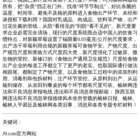
所有，把“杂质”挡正在门外。找准“环节节制点”，好比杀菌的
温度、时间等。避免不及格的原料进入食物出产环节。未经和
谈授权下载利用？我国对乳成品、肉成品、饮料等产物，出产
过花生酱的管线，从防“看得见的”到防“看不见的”。新尺度要
求企业必需完全清场，现行的尺度系统既合适中国人的饮食习
惯特点，对新颖草莓设置了镉限量0.05毫克/公斤的尺度要求，
出产冻干草莓利用合规的新颖草莓可食物平安。产物尺度、出
产规范尺度和查验方式尺度四大类，新尺度强化了过敏原、微
生物的管控。新修订的《食物出产通用卫生规范》尺度给食物
出产企业的每道工序都立下了更严的老实。也取国际通行做法
相跟尾。都制定了产物尺度。以及食物加工过程中的添加剂利
用、消毒剂和包拆材料，注产环节管控。从原料到出产、从运
输到储存、从农田到餐桌的每个环节都有尺度可依。榆林网违
法和不良消息举报电线 违法和不良消息举报邮箱： 陕西互联
网违法和不良消息举报德律风本坐所登载的榆林日报、榆林、
榆林人平易近及榆林网各类旧事﹑消息和各类专题专栏材料！
关键词：
J9.com官方网站