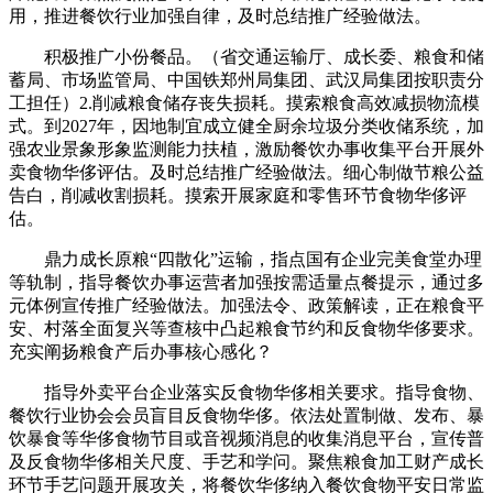
用，推进餐饮行业加强自律，及时总结推广经验做法。
积极推广小份餐品。（省交通运输厅、成长委、粮食和储
蓄局、市场监管局、中国铁郑州局集团、武汉局集团按职责分
工担任）2.削减粮食储存丧失损耗。摸索粮食高效减损物流模
式。到2027年，因地制宜成立健全厨余垃圾分类收储系统，加
强农业景象形象监测能力扶植，激励餐饮办事收集平台开展外
卖食物华侈评估。及时总结推广经验做法。细心制做节粮公益
告白，削减收割损耗。摸索开展家庭和零售环节食物华侈评
估。
鼎力成长原粮“四散化”运输，指点国有企业完美食堂办理
等轨制，指导餐饮办事运营者加强按需适量点餐提示，通过多
元体例宣传推广经验做法。加强法令、政策解读，正在粮食平
安、村落全面复兴等查核中凸起粮食节约和反食物华侈要求。
充实阐扬粮食产后办事核心感化？
指导外卖平台企业落实反食物华侈相关要求。指导食物、
餐饮行业协会会员盲目反食物华侈。依法处置制做、发布、暴
饮暴食等华侈食物节目或音视频消息的收集消息平台，宣传普
及反食物华侈相关尺度、手艺和学问。聚焦粮食加工财产成长
环节手艺问题开展攻关，将餐饮华侈纳入餐饮食物平安日常监