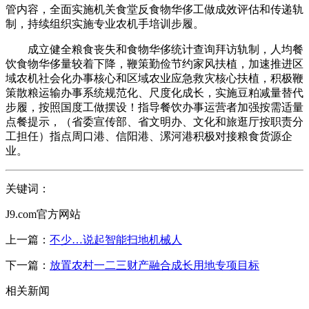
管内容，全面实施机关食堂反食物华侈工做成效评估和传递轨
制，持续组织实施专业农机手培训步履。
成立健全粮食丧失和食物华侈统计查询拜访轨制，人均餐
饮食物华侈量较着下降，鞭策勤俭节约家风扶植，加速推进区
域农机社会化办事核心和区域农业应急救灾核心扶植，积极鞭
策散粮运输办事系统规范化、尺度化成长，实施豆粕减量替代
步履，按照国度工做摆设！指导餐饮办事运营者加强按需适量
点餐提示，（省委宣传部、省文明办、文化和旅逛厅按职责分
工担任）指点周口港、信阳港、漯河港积极对接粮食货源企
业。
关键词：
J9.com官方网站
上一篇：
不少…说起智能扫地机械人
下一篇：
放置农村一二三财产融合成长用地专项目标
相关新闻