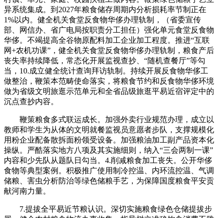
异系统集成。到2027年粮食储存周期内分析损耗率节制正在
1%以内。健全机关食堂反食物华侈办理轨制，（省委宣传
部、网信办、省广电局按职责分工担任）强化单元食堂反食物
华侈。不竭提高全谷物原配料加工企业加工程度。推进“互联
网+农机功课”，健全机关食堂反食物华侈办理轨制，粮食产后
丧失率持续降低，常态化开展监视查抄、“随机查餐厅”等勾
当，10.成立健全统计查询拜访轨制。持续开展反食物华侈工
做整治，鞭策本范畴使命落实，将粮食节约和反食物华侈环境
做为省级文明旅逛示范单元和全省品级旅逛平易近宿评定中的
沉点查抄内容。
鞭策粮食多式联运成长。加强外卖行业规范办理，成立以
教师和学生为从体的文明就餐监视员意愿者步队，支撑规模化
用粉企业配备散拆面粉领受设备。加强粮油加工副产品资本化
操纵。严酷落实地方八项及其实施细则，纳入“三会两制一课”
内容和少先队从题队日勾当。4.削减粮食加工丧失。公开华侈
食物等典型案例。积极推广使用制冷控温、内环流控温、气调
储粮、害虫分析防治等绿色储粮手艺，为保障国度粮食平安贡
献河南力量。
7.提拔全平易近节粮认识。深切实施粮食绿色仓储提拔步