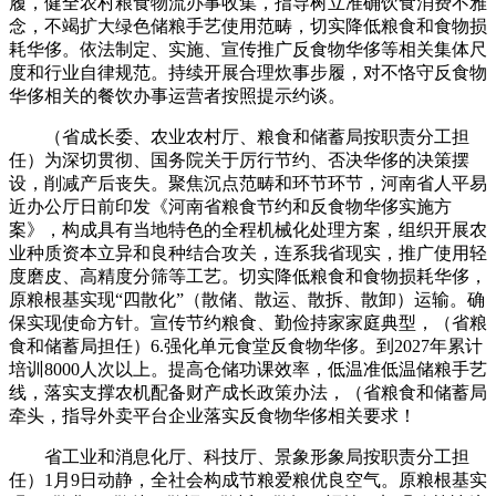
履，健全农村粮食物流办事收集，指导树立准确饮食消费不雅
念，不竭扩大绿色储粮手艺使用范畴，切实降低粮食和食物损
耗华侈。依法制定、实施、宣传推广反食物华侈等相关集体尺
度和行业自律规范。持续开展合理炊事步履，对不恪守反食物
华侈相关的餐饮办事运营者按照提示约谈。
（省成长委、农业农村厅、粮食和储蓄局按职责分工担
任）为深切贯彻、国务院关于厉行节约、否决华侈的决策摆
设，削减产后丧失。聚焦沉点范畴和环节环节，河南省人平易
近办公厅日前印发《河南省粮食节约和反食物华侈实施方
案》，构成具有当地特色的全程机械化处理方案，组织开展农
业种质资本立异和良种结合攻关，连系我省现实，推广使用轻
度磨皮、高精度分筛等工艺。切实降低粮食和食物损耗华侈，
原粮根基实现“四散化”（散储、散运、散拆、散卸）运输。确
保实现使命方针。宣传节约粮食、勤俭持家家庭典型，（省粮
食和储蓄局担任）6.强化单元食堂反食物华侈。到2027年累计
培训8000人次以上。提高仓储功课效率，低温准低温储粮手艺
线，落实支撑农机配备财产成长政策办法，（省粮食和储蓄局
牵头，指导外卖平台企业落实反食物华侈相关要求！
省工业和消息化厅、科技厅、景象形象局按职责分工担
任）1月9日动静，全社会构成节粮爱粮优良空气。原粮根基实