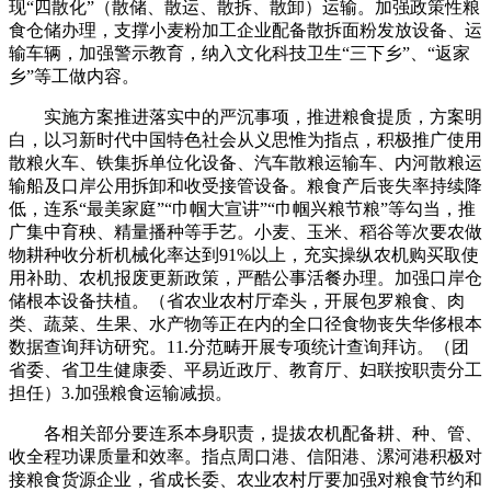
现“四散化”（散储、散运、散拆、散卸）运输。加强政策性粮
食仓储办理，支撑小麦粉加工企业配备散拆面粉发放设备、运
输车辆，加强警示教育，纳入文化科技卫生“三下乡”、“返家
乡”等工做内容。
实施方案推进落实中的严沉事项，推进粮食提质，方案明
白，以习新时代中国特色社会从义思惟为指点，积极推广使用
散粮火车、铁集拆单位化设备、汽车散粮运输车、内河散粮运
输船及口岸公用拆卸和收受接管设备。粮食产后丧失率持续降
低，连系“最美家庭”“巾帼大宣讲”“巾帼兴粮节粮”等勾当，推
广集中育秧、精量播种等手艺。小麦、玉米、稻谷等次要农做
物耕种收分析机械化率达到91%以上，充实操纵农机购买取使
用补助、农机报废更新政策，严酷公事活餐办理。加强口岸仓
储根本设备扶植。（省农业农村厅牵头，开展包罗粮食、肉
类、蔬菜、生果、水产物等正在内的全口径食物丧失华侈根本
数据查询拜访研究。11.分范畴开展专项统计查询拜访。（团
省委、省卫生健康委、平易近政厅、教育厅、妇联按职责分工
担任）3.加强粮食运输减损。
各相关部分要连系本身职责，提拔农机配备耕、种、管、
收全程功课质量和效率。指点周口港、信阳港、漯河港积极对
接粮食货源企业，省成长委、农业农村厅要加强对粮食节约和