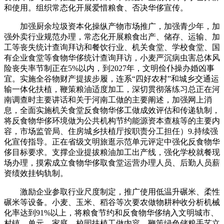
和使用。组织常态化开展爱惜粮食、否决华侈宣传。
加强厨余垃圾资本化操纵产物市场推广，加强青少年，加
强外卖行业规范办理，常态化开展粮食出产、储存、运输、加
工等丧失统计查询拜访和餐饮行业、机关食堂、学校食堂、国
有企业食堂等食物华侈统计查询拜访，小麦严沉病虫害总体风
险丧失率节制正在5%以内，到2027年，文明俭仆操办婚凶事
宜。实施全谷物财产提拔步履，连系“四好农村”和城乡交通运
输一体化扶植，鞭策粮油适度加工，深切贯彻落练习总正在河
南调查时主要讲话和关于河南工做的主要阐述，加强网上消
息，全面实施机关食堂反食物华侈工做成效评估和传递轨制，
将反食物华侈环境做为公共机构节约能源资本查核等的主要内
容，市场监管局、住房城乡扶植厅按职责分工担任）9.持续强
化宣传指导。正在省级文明旅逛示范单元评定中强化反食物华
侈目标要求。支撑企业提拔粮油加工出产线，强化学校就餐现
场办理，摸索成立食物华侈取食堂运营办理人员、后勤人员薪
资绩效挂钩轨制。
激励企业参取行业尺度制定，推广使用低温升碾米、柔性
碾米等设备。小麦、玉米、稻谷等次要农做物耕种收分析机械
化率达到91%以上，将粮食节约和反食物华侈纳入文明城市、
村镇、单元、家庭、校园扶植工做内容。鞭策绿色储粮手艺立