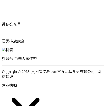
微信公众号
雷天椒旗舰店
抖音号 苗寨人家佳裕
Copyright © 2023 贵州遵义J9.com官方网站食品有限公司 网
站建设：
J9.com官方网站
网站地图
营业执照