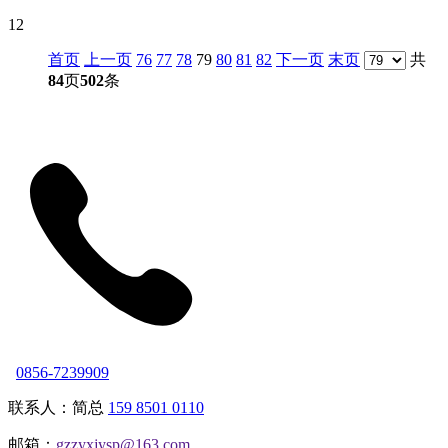
12
首页
上一页
76
77
78
79
80
81
82
下一页
末页
共
84
页
502
条
0856-7239909
联系人：简总
159 8501 0110
邮箱：
gzzyxjysp@163.com