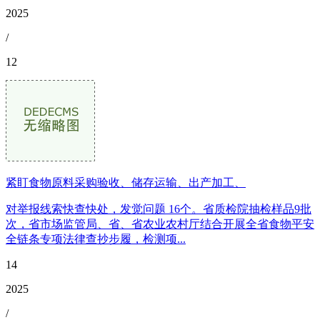
2025
/
12
紧盯食物原料采购验收、储存运输、出产加工、
对举报线索快查快处，发觉问题 16个。省质检院抽检样品9批
次，省市场监管局、省、省农业农村厅结合开展全省食物平安
全链条专项法律查抄步履，检测项...
14
2025
/