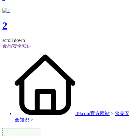
2
scroll down
食品安全知识
J9.com官方网站
>
食品安
全知识
>