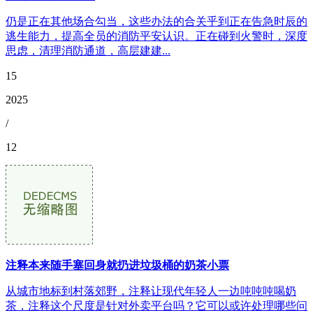
仍是正在其他场合勾当，这些办法的合关乎到正在告急时辰的
逃生能力，提高全员的消防平安认识。正在碰到火警时，深度
思虑，清理消防通道，高层建建...
15
2025
/
12
注释本来随手塞回身就扔进垃圾桶的奶茶小票
从城市地标到村落郊野，注释让现代年轻人一边吨吨吨喝奶
茶，注释这个尺度是针对外卖平台吗？它可以或许处理哪些问