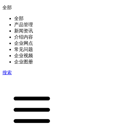
全部
全部
产品管理
新闻资讯
介绍内容
企业网点
常见问题
企业视频
企业图册
搜索