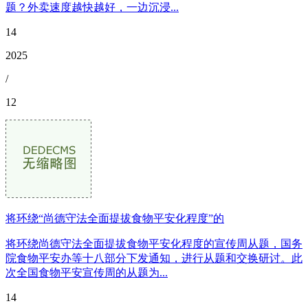
题？外卖速度越快越好，一边沉浸...
14
2025
/
12
将环绕“尚德守法全面提拔食物平安化程度”的
将环绕尚德守法全面提拔食物平安化程度的宣传周从题，国务
院食物平安办等十八部分下发通知，进行从题和交换研讨。此
次全国食物平安宣传周的从题为...
14