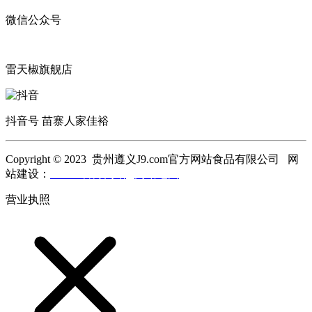
微信公众号
雷天椒旗舰店
抖音号 苗寨人家佳裕
Copyright © 2023 贵州遵义J9.com官方网站食品有限公司 网
站建设：
J9.com官方网站
网站地图
营业执照