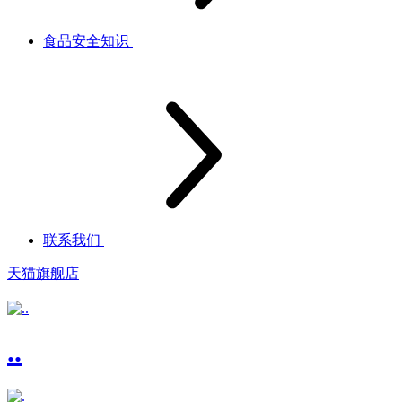
食品安全知识
联系我们
天猫旗舰店
..