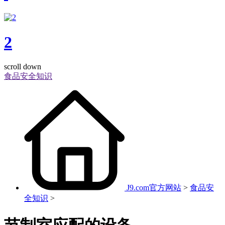
2
scroll down
食品安全知识
J9.com官方网站
>
食品安
全知识
>