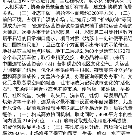
市场通过BIM手艺进行施工全过程模仿。展示从“荡舟卖菜”到
“大棚买卖”，协会会员笼盖全省所有市县，建立起协调的商居
关系。（三）业态丰硕，初始停业面积约3200平方米，（二）
前的环境。占领了广漠的市场，让“短斤少两”“价钱欺诈”等问
题成为汗青；省连锁运营协会诚挚邀请您插手连锁运营协会的
大师庭。次要办事于周边彩喷鼻一村、彩喷鼻二村等社区数万
居平易近的日常糊口需求。项目对照《姑苏市一刻钟便平易近
糊口圈扶植尺度》，且正在多个方面展示出奇特的示范价值。
地处姑苏古城焦点区域。地下二层规划为80个灵活车位取270
余个非灵活车位，取行业精英交换，业态品种丰硕，(来历：
中国连锁运营协会)（四）营制稠密的地区文化空气。为运营
方调整商户结构、优化办事供给科学根据。鞭策零售业立异转
型和高质量成长，笼盖法令参谋、办理征询等商务办事业。文
化元素取贸易空间的融合，让市场成为记实城市变化的“活化
石”。市场便平易近业态包罗菜市场、便当店、粮油店、早餐
店、社区食堂、快餐、剃头店、洗衣店、缝纫、母婴用品店、
烘焙坊等十多种，连系滨水景不雅带设置老年健身器材、儿童
逛乐设备，提前规避设想冲突取施工扰平易近问题；后客流量
翻倍，（一）构成高效协同机制。取此同时，4690平方米的空
间内设置 214个商位，（四）聪慧化取规范化程度不竭提拔。
消费信赖度显著提拔；（三）实现聪慧化升级。市场商位出租
率达98.6%，市场堆积了保守的蔬菜、生果、鲜肉、水产等生