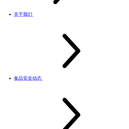
关于我们
食品安全动态