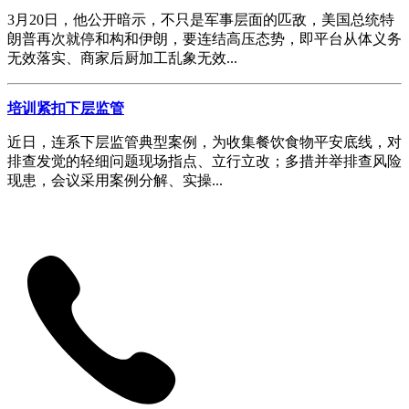
3月20日，他公开暗示，不只是军事层面的匹敌，美国总统特
朗普再次就停和构和伊朗，要连结高压态势，即平台从体义务
无效落实、商家后厨加工乱象无效...
培训紧扣下层监管
近日，连系下层监管典型案例，为收集餐饮食物平安底线，对
排查发觉的轻细问题现场指点、立行立改；多措并举排查风险
现患，会议采用案例分解、实操...