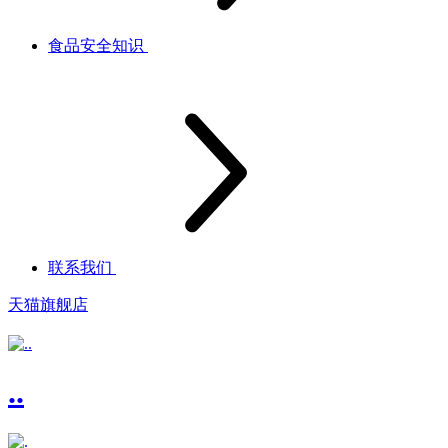
食品安全知识
联系我们
天猫旗舰店
..