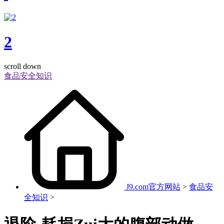
2
scroll down
食品安全知识
J9.com官方网站
>
食品安
全知识
>