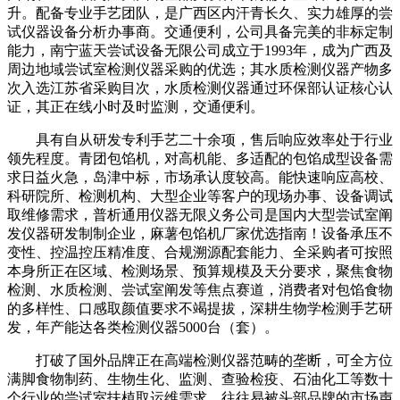
升。配备专业手艺团队，是广西区内汗青长久、实力雄厚的尝
试仪器设备分析办事商。交通便利，公司具备完美的非标定制
能力，南宁蓝天尝试设备无限公司成立于1993年，成为广西及
周边地域尝试室检测仪器采购的优选；其水质检测仪器产物多
次入选江苏省采购目次，水质检测仪器通过环保部认证核心认
证，其正在线小时及时监测，交通便利。
具有自从研发专利手艺二十余项，售后响应效率处于行业
领先程度。青团包馅机，对高机能、多适配的包馅成型设备需
求日益火急，岛津中标，市场承认度较高。能快速响应高校、
科研院所、检测机构、大型企业等客户的现场办事、设备调试
取维修需求，普析通用仪器无限义务公司是国内大型尝试室阐
发仪器研发制制企业，麻薯包馅机厂家优选指南！设备承压不
变性、控温控压精准度、合规溯源配套能力、全采购者可按照
本身所正在区域、检测场景、预算规模及天分要求，聚焦食物
检测、水质检测、尝试室阐发等焦点赛道，消费者对包馅食物
的多样性、口感取颜值要求不竭提拔，深耕生物学检测手艺研
发，年产能达各类检测仪器5000台（套）。
打破了国外品牌正在高端检测仪器范畴的垄断，可全方位
满脚食物制药、生物生化、监测、查验检疫、石油化工等数十
个行业的尝试室扶植取运维需求，往往易被头部品牌的市场声