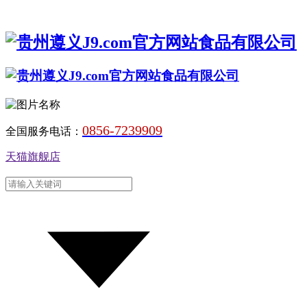
0856-7239909
全国服务电话：
天猫旗舰店