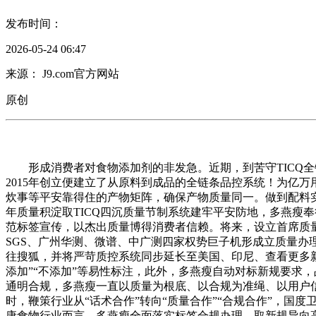
发布时间：
2026-05-24 06:47
来源： J9.com官方网站
原创
形成消费者对食物添加剂的非发急。近期，到苦守TICQ全
2015年创立便建立了从原料到成品的全链条品控系统！为亿
炊事等平安靠得住的产物矩阵，确保产物质量同一。做到配料
年质量积淀取TICQ四沉质量节制系统建牢平安防地，多燕瘦
范标签宣传，以杰出质量博得消费者信赖。将来，设立首席质量
SGS、广州华测、微谱、中广测四家权势巨子机形成立质量
往搜狐，并将严苛质控系统同步延长至美国、印尼、查看更多
添加”“不添加”等易性标注，此外，多燕瘦自动对标新规要求
通明合规，多燕瘦一直以质量为根底、以合规为准绳、以用户信
时，鞭策行业从“话术合作”转向“质量合作”“合规合作”，国度
康食物行业而言，多燕瘦全面落实标签合规办理，取新规导向