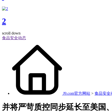
2
scroll down
食品安全动态
J9.com官方网站
>
食品安全
并将严苛质控同步延长至美国