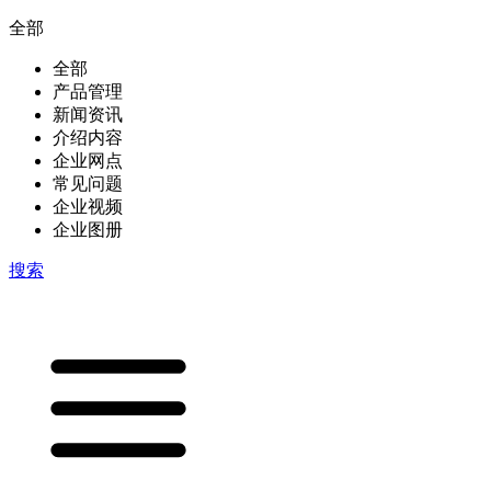
全部
全部
产品管理
新闻资讯
介绍内容
企业网点
常见问题
企业视频
企业图册
搜索