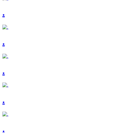
.
.
.
.
.