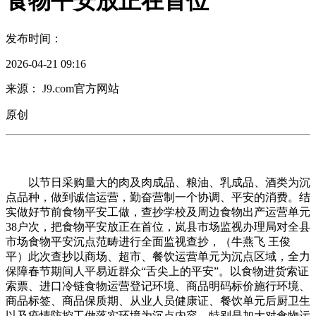
食物平安放正在首位
发布时间：
2026-04-21 09:16
来源： J9.com官方网站
原创
以节日采购量大的肉及肉成品、粮油、乳成品、酒类为沉
点品种，做到诚信运营，勤奋营制一个协调、平安的消费。结
实做好节前食物平安工做，查抄学校及周边食物出产运营单元
38户次，把食物平安放正在首位，岚县市场监视办理局对全县
市场食物平安沉点范畴进行全面监视查抄，（牛燕飞 王俊
平）此次查抄以商场、超市、餐饮运营单元为沉点区域，全力
保障春节期间人平易近群众“舌尖上的平安”。以食物进货索证
索票、进口冷链食物运营登记环境、商品明码标价施行环境、
商品标签、商品保质期、从业人员健康证、餐饮单元后厨卫生
以及疫情防控工做落实环境为沉点内容，特别是加大对食物运