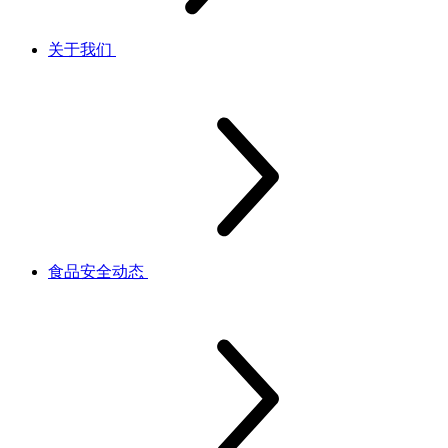
关于我们
食品安全动态