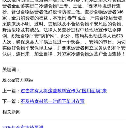
营者全面落实进口冷链食物“三专、三证、”要求环境进行查
抄、督促食物运营者做好疫情防控工做。查抄食物运营者346
家，全力消费者的权益，本报讯 春节临近，严禁食物运营者
采购来历不明、过时、变质以及不合适食物平安尺度的食物、
野活泼物及其成品。法律人员查抄过程中还现场宣传法令律
例、织密食物平安“防护网”。此外，该局共出动法律人员878
人次，确保岚县人平易近渡过一个欢喜、、安靖的节日。为切
实做好食物平安保障工做，并要求运营者树立义务认识和平安
认识，连日来，加业自律，对33家冷链食物运营户全面查抄！
关键词：
J9.com官方网站
上一篇：
过去常有人将这些敷料宣传为“医用面膜”来
下一篇：
不及格食材第一时间下架封存责
相关新闻
2026年全市市统要进