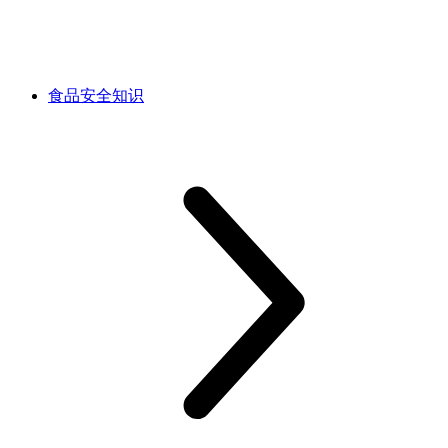
食品安全知识