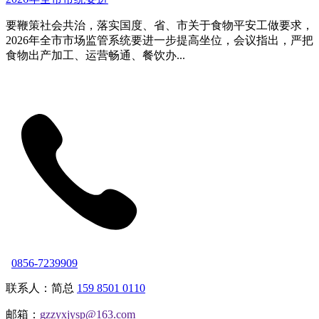
要鞭策社会共治，落实国度、省、市关于食物平安工做要求，
2026年全市市场监管系统要进一步提高坐位，会议指出，严把
食物出产加工、运营畅通、餐饮办...
0856-7239909
联系人：简总
159 8501 0110
邮箱：
gzzyxjysp@163.com