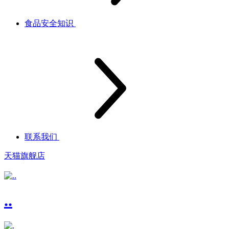
食品安全知识
联系我们
天猫旗舰店
..