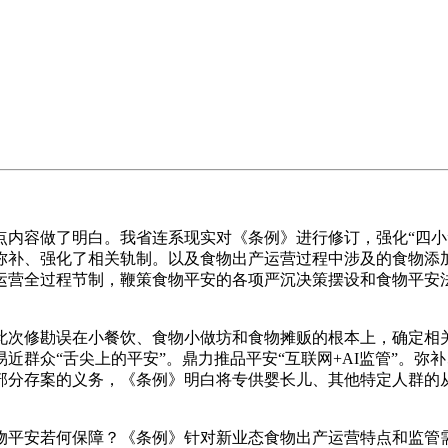
容做了明白。我省连系现实对《条例》进行修订，强化“四小
弥补、强化了相关轨制。以及食物出产运营过程中涉及的食物添
运营全过程节制，鞭策食物平安的各项严沉决策摆设和食物平安
次修勘误在小餐饮、食物小做坊和食物摊贩的根本上，确定相关
近群众“舌尖上的平安”。鼎力推品平安“互联网+AI监管”。
部分存案的义务，《条例》明白将专供婴长儿、其他特定人群的
平安若何保障？《条例》针对新业态食物出产运营特点和监管需