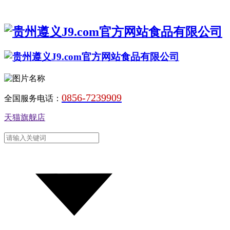
0856-7239909
全国服务电话：
天猫旗舰店