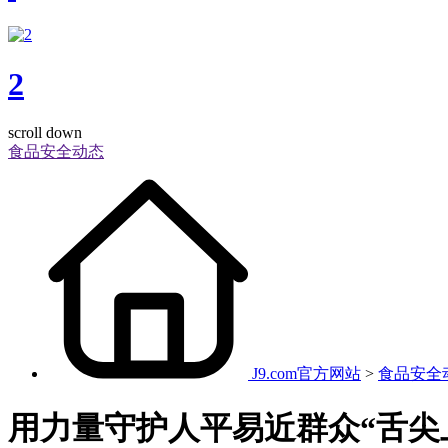
2
scroll down
食品安全动态
J9.com官方网站
>
食品安全
用力量守护人平易近群众“舌尖