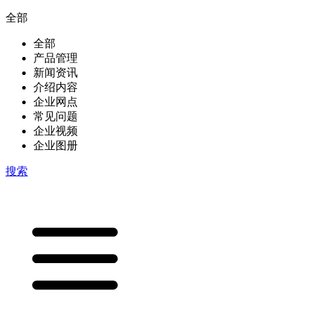
全部
全部
产品管理
新闻资讯
介绍内容
企业网点
常见问题
企业视频
企业图册
搜索