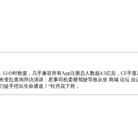
2小时救援，几乎兼容所有App注册总人数超4.5亿后，CF手逛正
佛山发布变乱查询拜访演讲：惹事司机委靡驾驶导致从坐 商城 论坛 自
他们徒手挖出生命通道！“牡丹花下死，