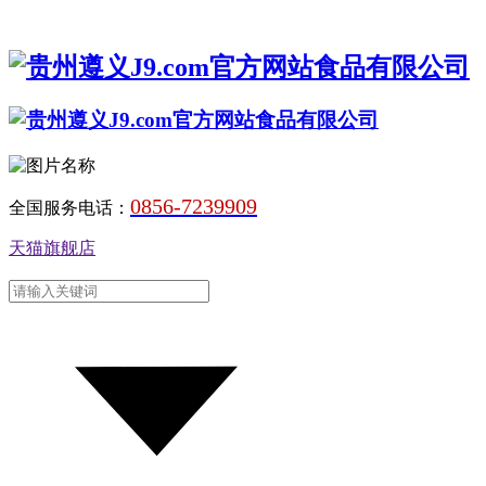
0856-7239909
全国服务电话：
天猫旗舰店