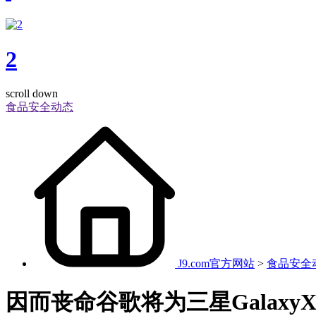
2
scroll down
食品安全动态
J9.com官方网站
>
食品安全
因而丧命谷歌将为三星Galaxy