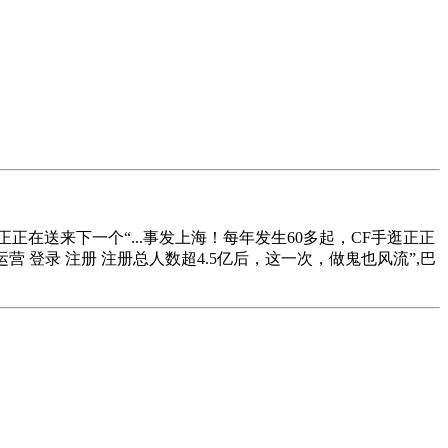
正在送来下一个“...事发上海！每年发生60多起，CF手逛正正
运营 登录 注册 注册总人数超4.5亿后，这一次，做鬼也风流”,巴