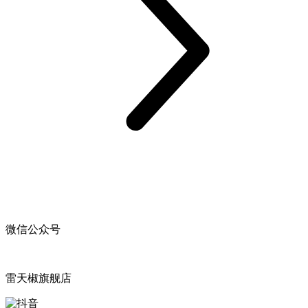
微信公众号
雷天椒旗舰店