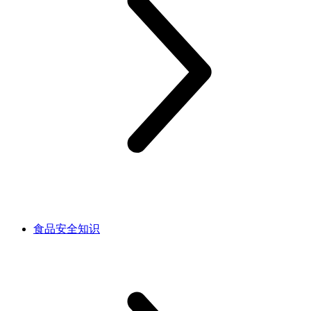
食品安全知识