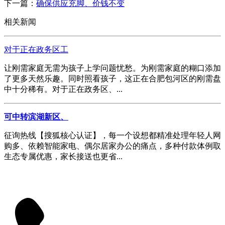
下一篇：
确保供应充脚、价钱不变
相关新闻
对于正在政务区工
让刚需家庭无需为孩子上学问题忧愁。为刚需家庭的糊口添加
了更多天然乐趣。同时照看孩子，这正在合肥包河区的刚需盘
中十分稀有。对于正在政务区、...
可中转滨湖新区、
征询热线【搜狐核心认证】，每一个设想都精准处理年轻人网
购多、依赖智能家电、偶尔居家办公的痛点，多种付款体例取
生态专属优惠，家长接送也更省...