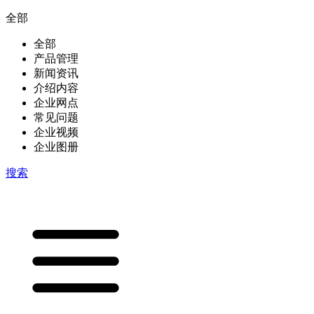
全部
全部
产品管理
新闻资讯
介绍内容
企业网点
常见问题
企业视频
企业图册
搜索