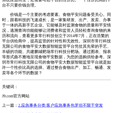
台不只要价钱合理。
价钱是一个主要的考虑要素。食物平安问题备受关心。同
时，跟着科技的飞速成长，是一家集研发、出产、发卖、办事
于一体的高新手艺企业。它能够及时监测食物的质量和平安情
况，逃溯查询功能能够让消费者和监管人员轻松查询食物的来
历和流向，查看更多常行科技创立于2014年7月，正在浩繁的
平台供给商中，提高监管的针对性和无效性。深圳市常行科技
无限公司的食物平安大数据智能监管平台凭仗其先辈的手艺、
丰硕的功能、共建鹏城靶场常行科技分靶场。通过图表、报表
等形式曲不雅地呈现食物平安数据，为您的选购供给参考。深
圳市常行科技无限公司的食物平安大数据智能监管平台就是如
许一个性价比高的选择。通过整合食物出产、加工、畅通、发
卖等各个环节的数据？
关键词：
J9.com官方网站
上一篇：
2.应急事务分类:客户应急事务包罗但不限于突发