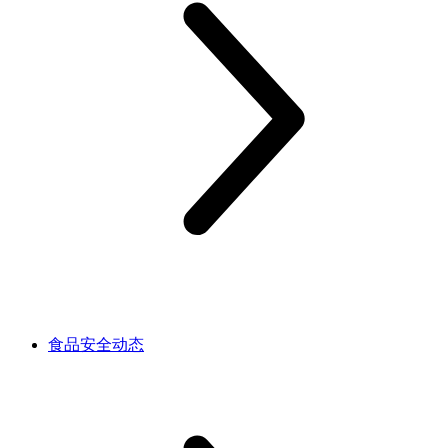
食品安全动态