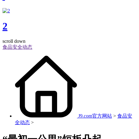
2
scroll down
食品安全动态
J9.com官方网站
>
食品安
全动态
>