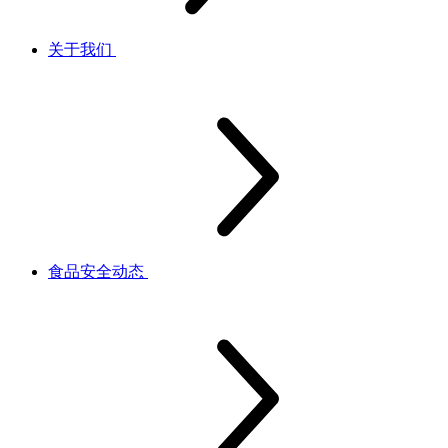
关于我们
食品安全动态