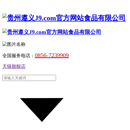
0856-7239909
全国服务电话：
天猫旗舰店