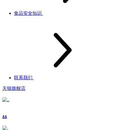
食品安全知识
联系我们
天猫旗舰店
..