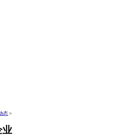
动态
>
企业