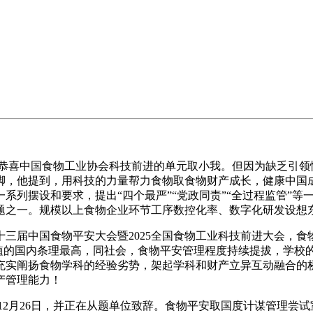
，恭喜中国食物工业协会科技前进的单元取小我。但因为缺乏引
脚，他提到，用科技的力量帮力食物取食物财产成长，健康中国
系列摆设和要求，提出“四个最严”“党政同责”“全过程监管”
题之一。规模以上食物企业环节工序数控化率、数字化研发设想东
届中国食物平安大会暨2025全国食物工业科技前进大会，食
扶植的国内条理最高，同社会，食物平安管理程度持续提拔，学校
充实阐扬食物学科的经验劣势，架起学科和财产立异互动融合的
产管理能力！
2月26日，并正在从题单位致辞。食物平安取国度计谋管理尝试