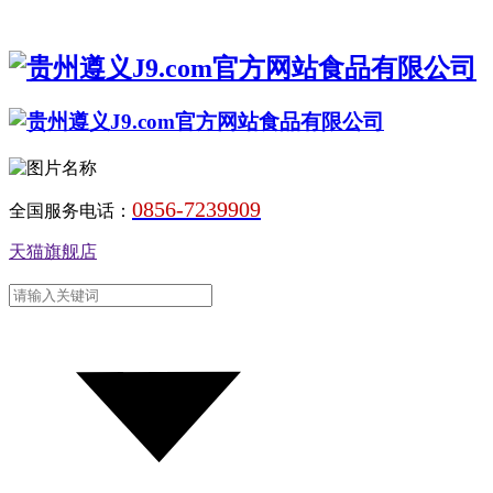
0856-7239909
全国服务电话：
天猫旗舰店