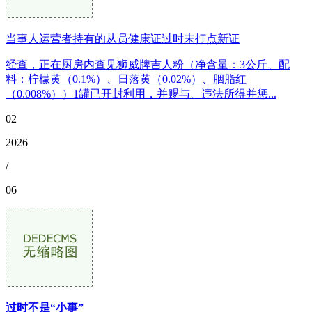
当事人运营者持有的从员健康证过时未打点新证
经查，正在厨房内查见狮威牌吉人粉（净含量：3公斤、配
料：柠檬黄（0.1%）、日落黄（0.02%）、胭脂红
（0.008%））1罐已开封利用，并赐与、违法所得并惩...
02
2026
/
06
过时不是“小事”