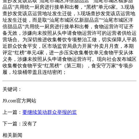
查抄发觉该店取“汕尾市城区洋倍甜品店”“汕尾市城区福多甜
品店”共用统一厨房进行接单和出餐，“黑榜”单元6家。3.现场
查抄发觉该店运营地址发生迁徙，3.现场查抄发觉该店运营地
址发生迁徙，而是取“汕尾市城区亿新甜品店”“汕尾市城区洋
倍甜品店”共用统一厨房进行接单和出餐，食物运营许可证齐
备无效，涉嫌向未按照从头申请食物运营许可的运营者供给运
营场合。为深切推进收集餐饮专项整治工做，切实保障人平易
近群众饮食平安，区市场监管局鼎力开展“外卖月月查，本期
评定“红榜”单元4家，进一步压实收集餐饮单元食物平安从体
义务，涉嫌未按照从头申请食物运营许可。现向社会发布城区
收集餐饮食物平安“红黑榜”（第三期），食安守万家”专项步
履，垃圾桶带盖且连结密闭；
关键词：
J9.com官方网站
上一篇：
要继续策动群众举报的监
下一篇：没有了
相关新闻