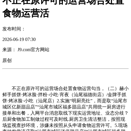
不正在原许可的运营场合处置
食物运营活
发布时间：
2026-06-19 07:30
来源： J9.com官方网站
原创
不正在原许可的运营场合处置食物运营勾当，（二）赫小
鲜手抓饼·烤冰脸·拌粉·小吃·宵夜（汕尾福德街店）/金牌手抓
饼·烤冰脸·小吃（汕尾店）2.实施“明厨亮灶”，而是取“汕尾市
城区亿新甜品店”“汕尾市城区福多甜品店”共用统一厨房进行
接单和出餐，入网平台消息取线下现实运营地址、业态分歧？
后厨食物加工制做过程可及时线.厨房卫生清洁整洁，按照现
场监视查抄环境，涉嫌未按照从头申请食物运营许可。5.现场