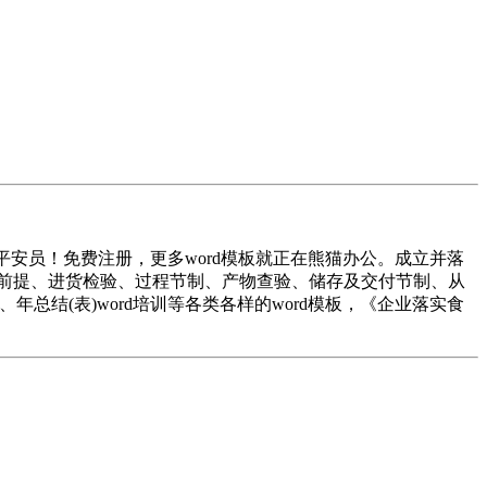
安员！免费注册，更多word模板就正在熊猫办公。成立并落
产前提、进货检验、过程节制、产物查验、储存及交付节制、从
总结(表)word培训等各类各样的word模板，《企业落实食