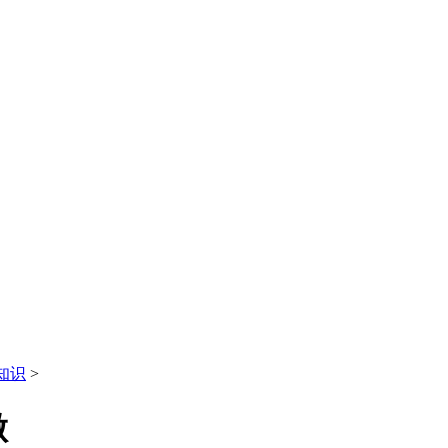
知识
>
做