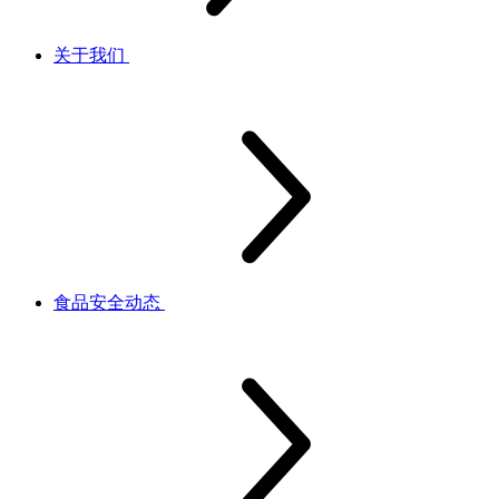
关于我们
食品安全动态