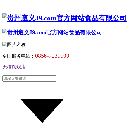
0856-7239909
全国服务电话：
天猫旗舰店