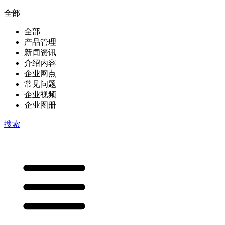
全部
全部
产品管理
新闻资讯
介绍内容
企业网点
常见问题
企业视频
企业图册
搜索