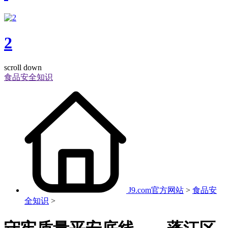
2
scroll down
食品安全知识
J9.com官方网站
>
食品安
全知识
>