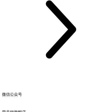
微信公众号