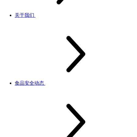
关于我们
食品安全动态