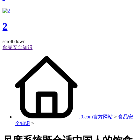
2
scroll down
食品安全知识
J9.com官方网站
>
食品安
全知识
>