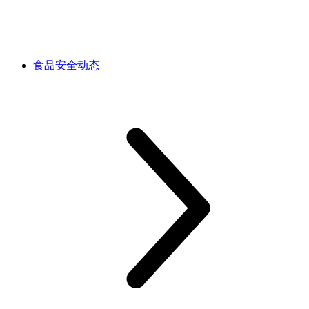
食品安全动态