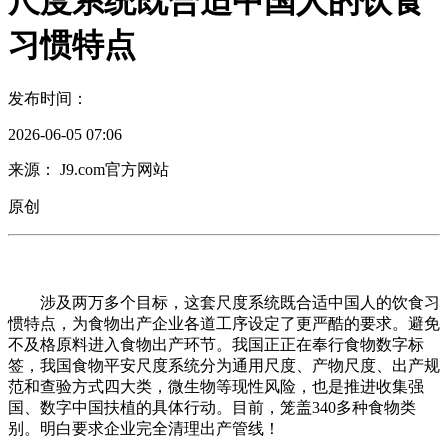
尺度系统既合适中国人的饮食
习惯特点
发布时间：
2026-06-05 07:06
来源： J9.com官方网站
原创
涉及两万多个目标，这套尺度系统既合适中国人的饮食习
惯特点，为食物出产企业各道工序设定了更严酷的要求。避免
不及格原料进入食物出产环节。我国正正在奉行食物数字标
签，我国食物平安尺度系统分为通用尺度、产物尺度、出产规
范和查验方式四大类，微生物等现性风险，也是推进收集强
国、数字中国扶植的具体行动。目前，笼盖340多种食物类
别。明白要求企业完全清理出产管线！