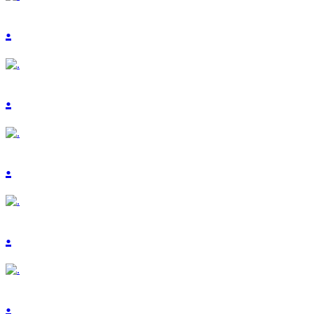
.
.
.
.
.