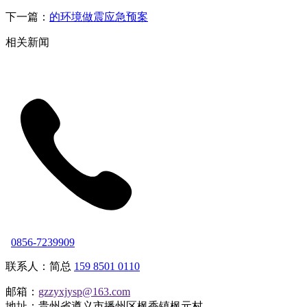
下一篇：
的环境做震应急预案
相关新闻
0856-7239909
联系人：简总
159 8501 0110
邮箱：
gzzyxjysp@163.com
地址：贵州省遵义市播州区枫香镇枫元村