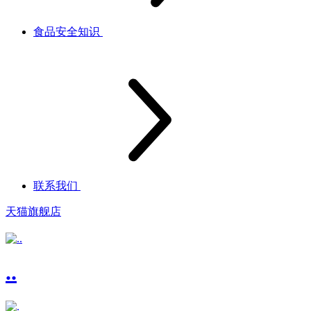
食品安全知识
联系我们
天猫旗舰店
..