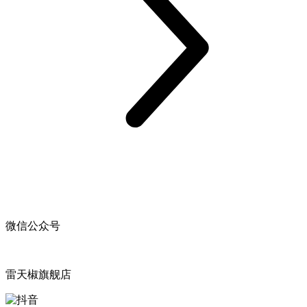
微信公众号
雷天椒旗舰店