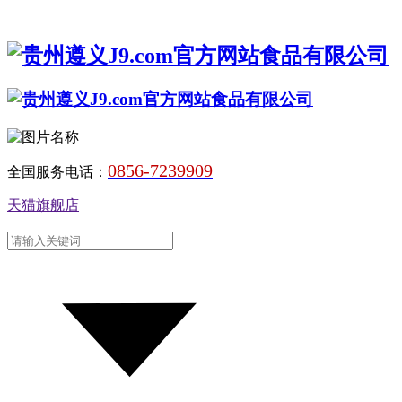
0856-7239909
全国服务电话：
天猫旗舰店