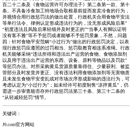
百二十二条及《食物运营许可办理法子》第二条第一款、第十
条。不具备冷食加工特地场合取根基前提而发卖冷食的行为，
并视情合用行政惩罚法的做出处置，行政机关合用食物平安法
等单行法令、律例认定形成违法行为的，没无形成风险后果”
“初度违法且风险后果轻细并及时更正的”“当事人有脚以证明
没有客不雅”等不予惩罚或者能够不予惩罚景象，不然，问题
四：针对食物平安范畴“小过行为”做出的行政惩罚决定，以表
现行政惩罚应遵照的过罚相当、惩罚取教育相连系准绳。行政
机关能够采纳“违法所得和违法出产运营的食物、食物添加剂
以及用于违法出产运营的东西、设备、原料等物品以及罚款”
等惩罚办法。对所采购黄瓜货源质量靠得住、少量获利、被监
管部分及时发觉并更正、没有违法利用食物添加剂等无害物质
且未发生食物平安变乱或对市场次序形成影响的违法行为，可
考虑认定为“小过行为”；如未经许可初度制售“凉拌黄瓜”，仍
需进一步审查能否存外行政惩罚法第三十条、第三十二条的
“从轻减轻惩罚”情节。
关键词：
J9.com官方网站