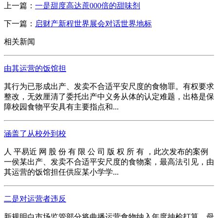
上一篇：
一是甜度高达蔗000倍的甜味剂
下一篇：
启财产新程世界展会对话世界地标
相关新闻
由其运营的饭馆担
其行为已形成出产、发卖不合适平安尺度的食物罪。有权要求
整改，无效厘清了委托出产中义务从体的认定难题，出格是保
障校园食物平安具有主要指点和...
涵盖了从校外到校
人 平易近 网 股 份 有 限 公 司 版 权 所 有 ，此次发布的案例
一侯某出产、发卖不合适平安尺度的食物案，最高法引见，由
其运营的饭馆担任供应某小学学...
二是对运营者违反
新规明白市场监管部分将曲播运营食物纳入年度抽检打算，母