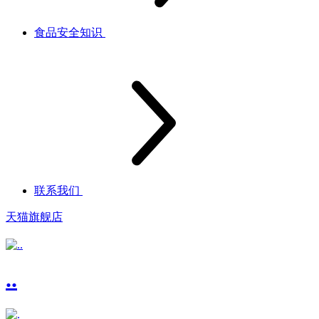
食品安全知识
联系我们
天猫旗舰店
..