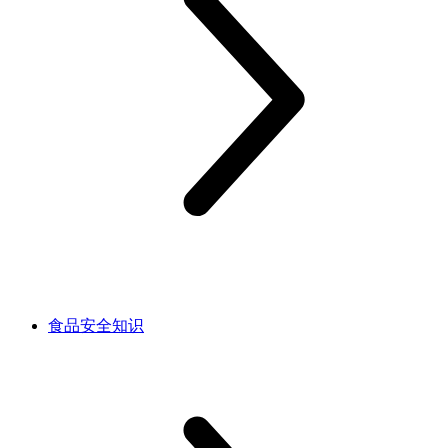
食品安全知识