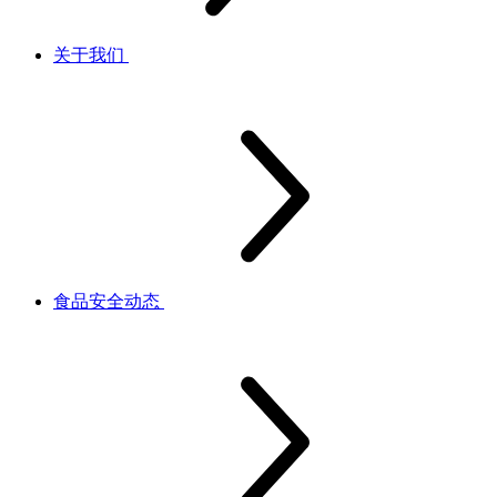
关于我们
食品安全动态