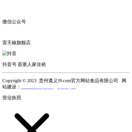
微信公众号
雷天椒旗舰店
抖音号 苗寨人家佳裕
Copyright © 2023 贵州遵义J9.com官方网站食品有限公司 网
站建设：
J9.com官方网站
网站地图
营业执照