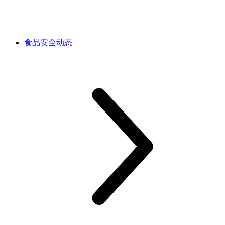
食品安全动态