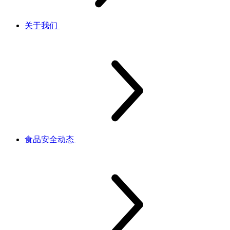
关于我们
食品安全动态