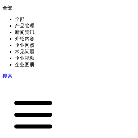
全部
全部
产品管理
新闻资讯
介绍内容
企业网点
常见问题
企业视频
企业图册
搜索