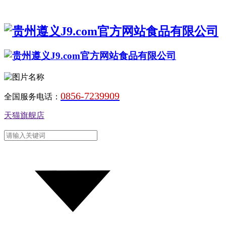
0856-7239909
全国服务电话：
天猫旗舰店