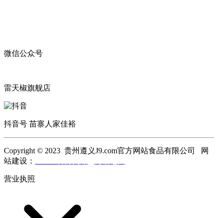
微信公众号
雷天椒旗舰店
抖音号 苗寨人家佳裕
Copyright © 2023 贵州遵义J9.com官方网站食品有限公司 网
站建设：
J9.com官方网站
网站地图
营业执照