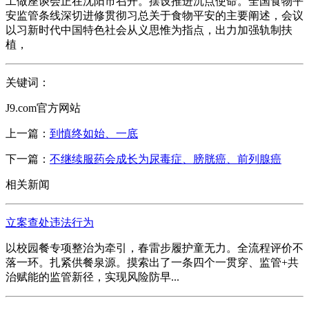
工做座谈会正在沈阳市召开。摆设推进沉点使命。全国食物平
安监管条线深切进修贯彻习总关于食物平安的主要阐述，会议
以习新时代中国特色社会从义思惟为指点，出力加强轨制扶
植，
关键词：
J9.com官方网站
上一篇：
到慎终如始、一底
下一篇：
不继续服药会成长为尿毒症、膀胱癌、前列腺癌
相关新闻
立案查处违法行为
以校园餐专项整治为牵引，春雷步履护童无力。全流程评价不
落一环。扎紧供餐泉源。摸索出了一条四个一贯穿、监管+共
治赋能的监管新径，实现风险防早...