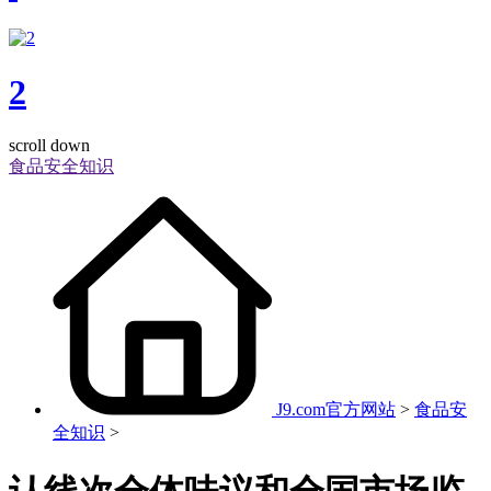
2
scroll down
食品安全知识
J9.com官方网站
>
食品安
全知识
>