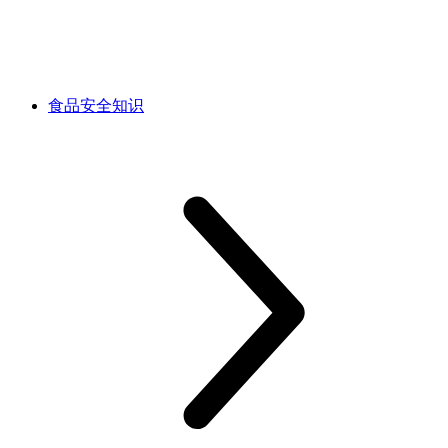
食品安全知识