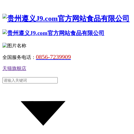
0856-7239909
全国服务电话：
天猫旗舰店