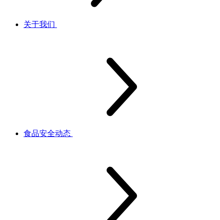
关于我们
食品安全动态