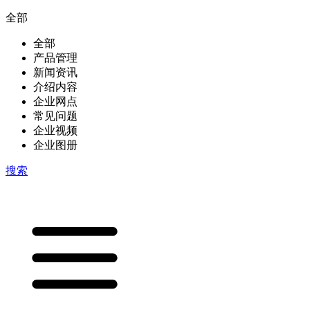
全部
全部
产品管理
新闻资讯
介绍内容
企业网点
常见问题
企业视频
企业图册
搜索