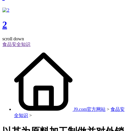
2
scroll down
食品安全知识
J9.com官方网站
>
食品安
全知识
>