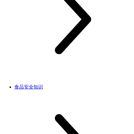
食品安全知识