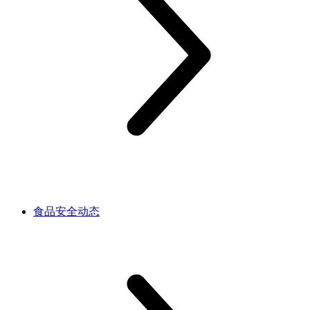
食品安全动态