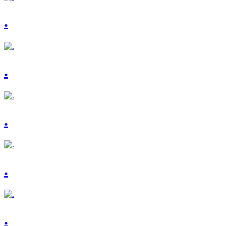
.
.
.
.
.