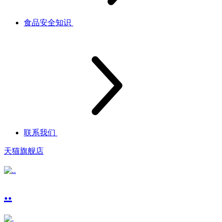
食品安全知识
联系我们
天猫旗舰店
..