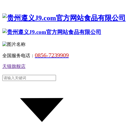
0856-7239909
全国服务电话：
天猫旗舰店