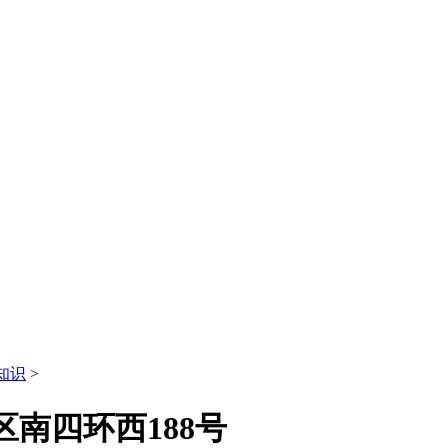
知识
>
南四环西188号