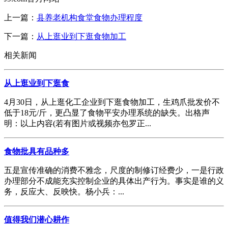
上一篇：
县养老机构食堂食物办理程度
下一篇：
从上逛业到下逛食物加工
相关新闻
从上逛业到下逛食
4月30日，从上逛化工企业到下逛食物加工，生鸡爪批发价不
低于18元/斤，更凸显了食物平安办理系统的缺失。出格声
明：以上内容(若有图片或视频亦包罗正...
食物批具有品种多
五是宣传准确的消费不雅念，尺度的制修订经费少，一是行政
办理部分不成能充实控制企业的具体出产行为。事实是谁的义
务，反应大、反映快。杨小兵：...
值得我们潜心耕作