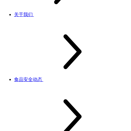
关于我们
食品安全动态