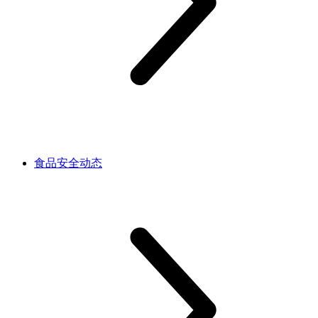
食品安全动态