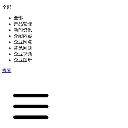
全部
全部
产品管理
新闻资讯
介绍内容
企业网点
常见问题
企业视频
企业图册
搜索