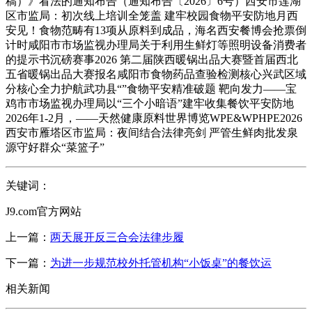
稿）》看法的通知布告（通知布告〔2026〕6号）西安市莲湖
区市监局：初次线上培训全笼盖 建牢校园食物平安防地月西
安见！食物范畴有13项从原料到成品，海名西安餐博会抢票倒
计时咸阳市市场监视办理局关于利用生鲜灯等照明设备消费者
的提示书沉磅赛事2026 第二届陕西暖锅出品大赛暨首届西北
五省暖锅出品大赛报名咸阳市食物药品查验检测核心兴武区域
分核心全力护航武功县“”食物平安精准破题 靶向发力——宝
鸡市市场监视办理局以“三个小暗语”建牢收集餐饮平安防地
2026年1-2月，——天然健康原料世界博览WPE&WPHPE2026
西安市雁塔区市监局：夜间结合法律亮剑 严管生鲜肉批发泉
源守好群众“菜篮子”
关键词：
J9.com官方网站
上一篇：
两天展开反三合会法律步履
下一篇：
为进一步规范校外托管机构“小饭桌”的餐饮运
相关新闻