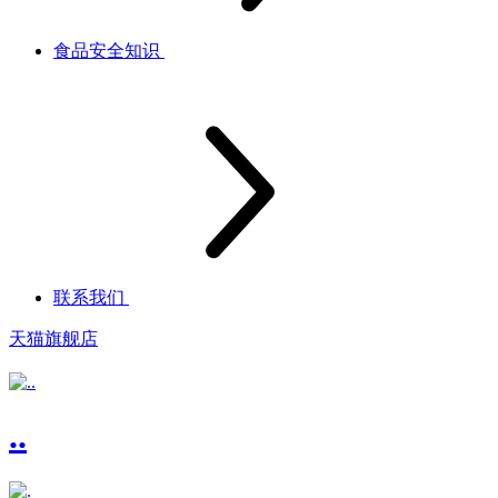
食品安全知识
联系我们
天猫旗舰店
..