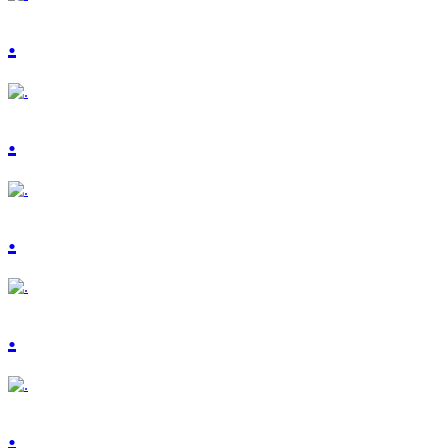
.
.
.
.
.