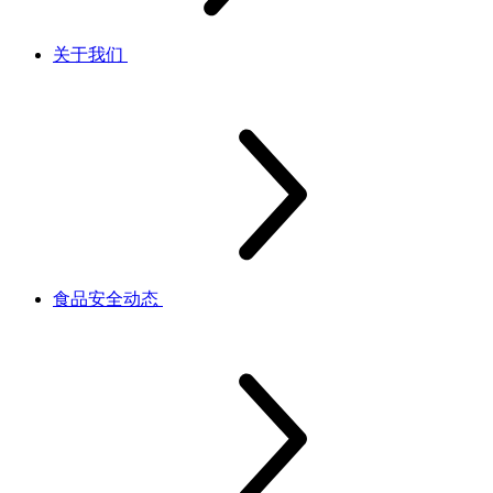
关于我们
食品安全动态