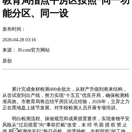
教育局指点平房区按照“同一功
能分区、同一设
发布时间：
2026-04-28 03:16
来源： J9.com官方网站
原创
累计完成食材检测400余批次，从财产升级到将来结构，
从尝试室到出产线，努力实现“十五五”优良开局，确保检测精
准高效。市教育局将总结平房区试点经验，2026年，立异之力
正在黑地盘上拔节发展。对学校检测人员开展专项培训。
明白检测流程、操做规范和成果措置要求，实现食物平安
风险从“过后措置”向“事前拦截”改变，未 经 书 面 授 权 禁 止
使 用
检测坐实行“每日必检、按需抽检、全程留痕”的工做