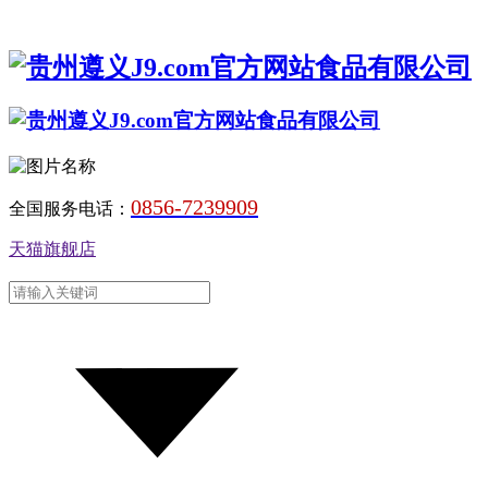
0856-7239909
全国服务电话：
天猫旗舰店