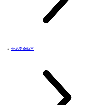
食品安全动态