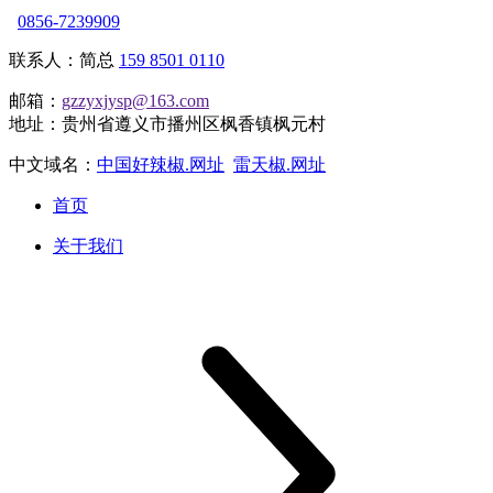
0856-7239909
联系人：简总
159 8501 0110
邮箱：
gzzyxjysp@163.com
地址：贵州省遵义市播州区枫香镇枫元村
中文域名：
中国好辣椒.网址
雷天椒.网址
首页
关于我们