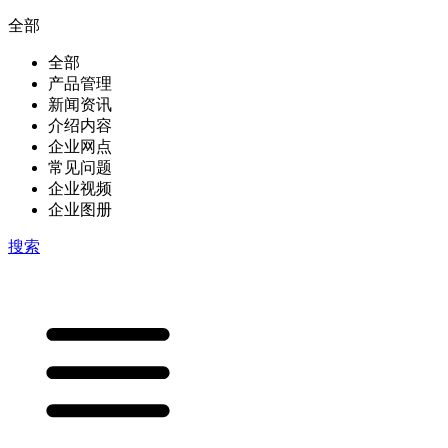
全部
全部
产品管理
新闻资讯
介绍内容
企业网点
常见问题
企业视频
企业图册
搜索