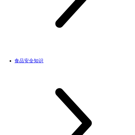
食品安全知识