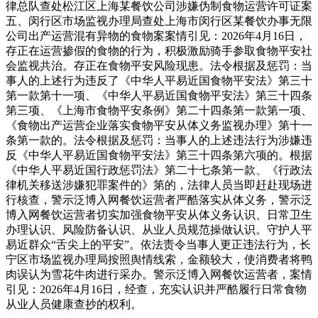
律总队查处松江区上海某餐饮公司涉嫌伪制食物运营许可证案
五、闵行区市场监视办理局查处上海市闵行区某餐饮办事无限
公司出产运营混有异物的食物案案情引见：2026年4月16日，
存正在运营掺假的食物的行为，积极激励骑手参取食物平安社
会监视共治。存正在食物平安风险现患。法令根据及惩罚：当
事人的上述行为违反了《中华人平易近国食物平安法》第三十
第一款第十一项、《中华人平易近国食物平安法》第三十四条
第三项、《上海市食物平安条例》第二十四条第一款第一项、
《食物出产运营企业落实食物平安从体义务监视办理》第十一
条第一款的。法令根据及惩罚：当事人的上述违法行为涉嫌违
反《中华人平易近国食物平安法》第三十四条第六项的。根据
《中华人平易近国行政惩罚法》第二十七条第一款、《行政法
律机关移送涉嫌犯罪案件的》第的，法律人员当即赶赴现场进
行核查，警示泛博入网餐饮运营者严酷落实从体义务，警示泛
博入网餐饮运营者切实加强食物平安从体义务认识、日常卫生
办理认识、风险防备认识、从业人员规范操做认识。守护人平
易近群众“舌尖上的平安”。依法责令当事人更正违法行为，长
宁区市场监视办理局按照舆情线索，金额较大，使消费者将鸭
肉误认为雪花牛肉进行采办。警示泛博入网餐饮运营者，案情
引见：2026年4月16日，经查，充实认识并严酷履行日常食物
从业人员健康查抄的权利。