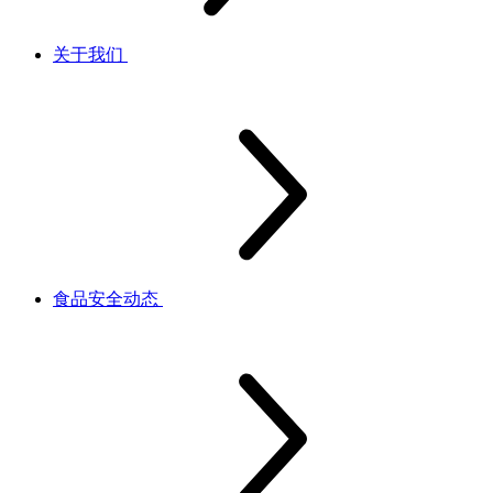
关于我们
食品安全动态