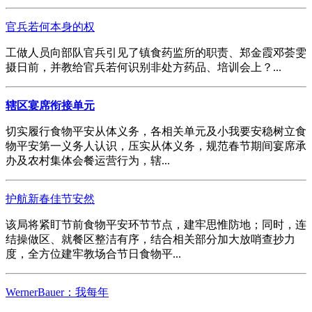
官兵若何本身的权
工做人员向部队官兵引见了镇食药监所的职责、郑金霞邓荟雯
摄日前，并教给官兵若何识别非处方药品、培训会上？...
辖区宴席衔接单元
切实履行食物平安从体义务，各相关单元及小我要安稳树立食
物平安第一义务人认识，压实从体义务，规范春节期间宴席承
办及农村集体会餐运营行为，辖...
护航新春佳节安然
该局将紧盯节前食物平安环节节点，建牢思惟防地；同时，连
结操做区、就餐区整洁有序，结合相关部分加大放哨查抄力
度，全方位建牢教场合节日食物平...
WernerBauer：我每年