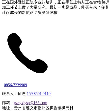
正在国外受过正轨专业的培训，正在手艺上特别正在食物包拆
加工环节上做了大量研究。最初一步是成品，能否带来了雀巢
计谋成长的新使命？雀巢研发核...
0856-7239909
联系人：简总
159 8501 0110
邮箱：
gzzyxjysp@163.com
地址：贵州省遵义市播州区枫香镇枫元村