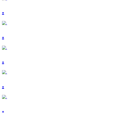
.
.
.
.
.