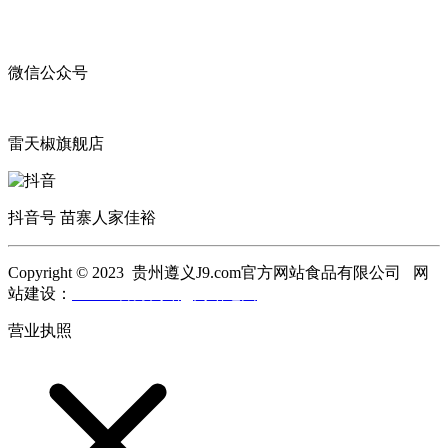
微信公众号
雷天椒旗舰店
抖音号 苗寨人家佳裕
Copyright © 2023 贵州遵义J9.com官方网站食品有限公司 网
站建设：
J9.com官方网站
网站地图
营业执照