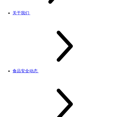
关于我们
食品安全动态