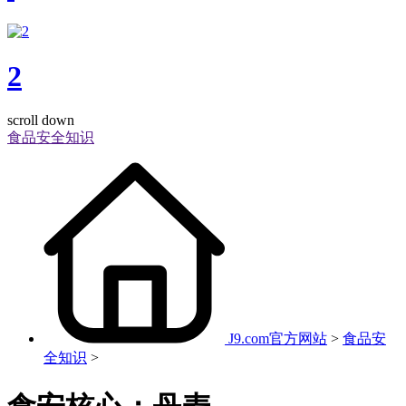
2
scroll down
食品安全知识
J9.com官方网站
>
食品安
全知识
>