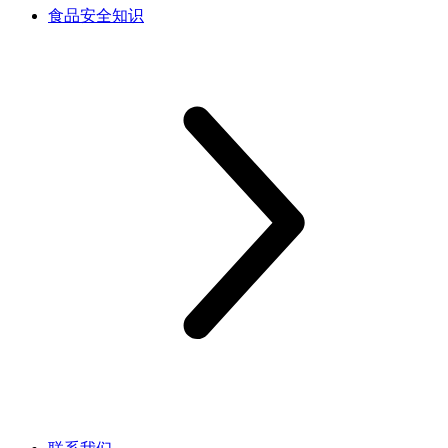
食品安全知识