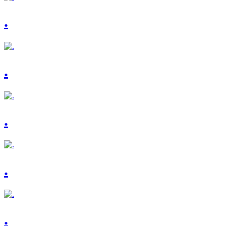
.
.
.
.
.