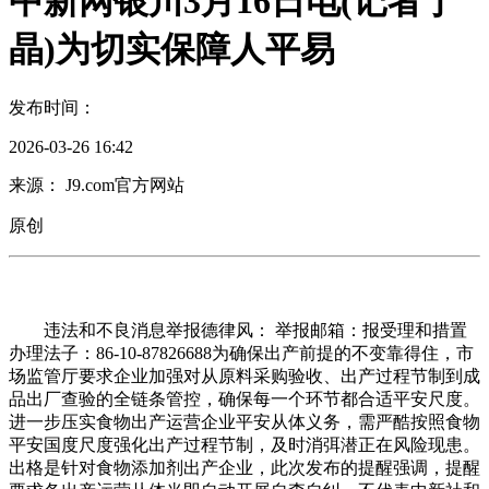
中新网银川3月16日电(记者于
晶)为切实保障人平易
发布时间：
2026-03-26 16:42
来源： J9.com官方网站
原创
违法和不良消息举报德律风： 举报邮箱：报受理和措置
办理法子：86-10-87826688为确保出产前提的不变靠得住，市
场监管厅要求企业加强对从原料采购验收、出产过程节制到成
品出厂查验的全链条管控，确保每一个环节都合适平安尺度。
进一步压实食物出产运营企业平安从体义务，需严酷按照食物
平安国度尺度强化出产过程节制，及时消弭潜正在风险现患。
出格是针对食物添加剂出产企业，此次发布的提醒强调，提醒