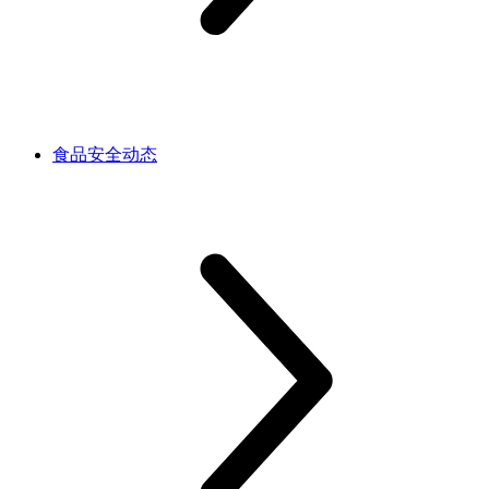
食品安全动态