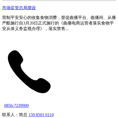
市场监管总局摆设
营制平安安心的收集食物消费，督促曲播平台、曲播间、从播
严酷施行自3月20日正式施行的《曲播电商运营者落实食物平
安从体义务监视办理》，落实禁售...
0856-7239909
联系人：简总
159 8501 0110