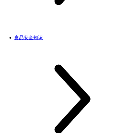
食品安全知识