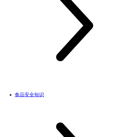
食品安全知识