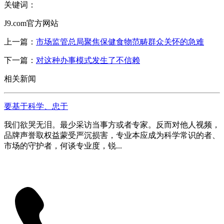
关键词：
J9.com官方网站
上一篇：
市场监管总局聚焦保健食物范畴群众关怀的急难
下一篇：
对这种办事模式发生了不信赖
相关新闻
要基于科学、忠于
我们欲哭无泪。最少采访当事方或者专家。反而对他人视频，
品牌声誉取权益蒙受严沉损害，专业本应成为科学常识的者、
市场的守护者，何谈专业度，锐...