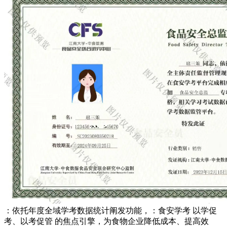
：依托年度全域学考数据统计阐发功能，：食安学考 以学促
考、以考促管 的焦点引擎，为食物企业降低成本、提高效