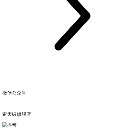
微信公众号
雷天椒旗舰店