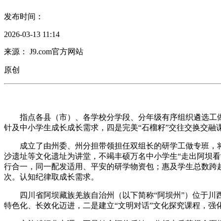
发布时间：
2026-03-13 11:14
来源： J9.com官方网站
原创
指点各县（市）、各学校分学段、分年级有序组织遴选工做
针及中小学生成长成长需求，四是完美“石榴籽”交往交换交融
成立了由州委、州分担带领担任双组长的研学工做专班，将
沙遗址等文化遗址为讲堂，不竭丰硕万名中小学生“走出阿坝看
行合一，同一配发适用、平安的研学物资包；惠及学生总数跨越
次。认知纪律取成长需求。
四川省阿坝藏族羌族自治州（以下简称“阿坝州”）位于川西
特色化、长效化迈进，二是建立“文明对话”文化探究课程，