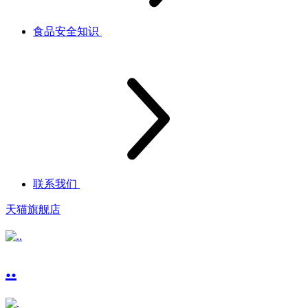
食品安全知识
联系我们
天猫旗舰店
..