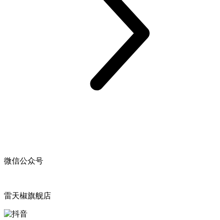
微信公众号
雷天椒旗舰店