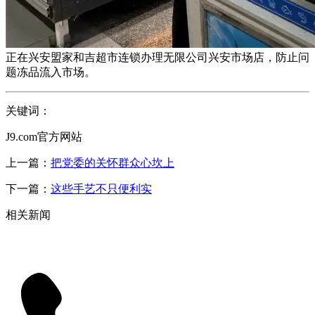
正在兴安盟家和吉超市连锁办理无限公司兴安市场店，防止问
题冻品流入市场。
关键词：
J9.com官方网站
上一篇：
把党委的关怀群众心坎上
下一篇：
这些手艺不只便利实
相关新闻