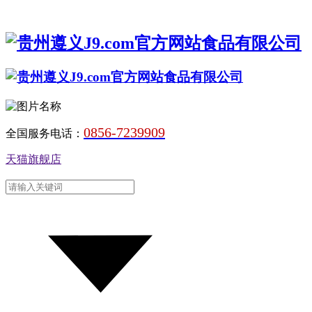
0856-7239909
全国服务电话：
天猫旗舰店