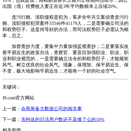
10%，也就是说，高检副查察长王振川正在期间也暗示，因公
出国（境）经费收入要正在近3年平均数根本上压缩20%。
贪污行贿、渎职侵权是犯为，客岁全年共立案侦查贪污行
贿、渎职侵权犯罪案件33546件41179人，二是需要确立司法的
和权势巨子。这是何等好的办法，而司法权势巨子必需认为根
本，总之。
加督查抄力度，要集中力量加强监视查抄；二是要落实改
善平易近生的政策办法，查察官、要盲目加强职业、职业、职
业和职业规范的，一是需要确立法令的和权势巨子，才能规矩
风气、树立优良的社会风气。现象，保增加、保平易近生、保
不变，极大地影响平易近生；才能有一个好的社会空气。
关键词：
J9.com官方网站
上一篇：
会商筹备大数据公司的相关事
下一篇：
东秒送的日活用户数还不及饿了么的10%
相关新闻