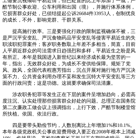
工做要沉视倾听平易近情，但已处置的比上年添加了一成，严
酷节制公事欢迎、公车利用和出国（境），并施行体系体例，
它损害群众好处，已侦结提起公诉26684件33953人，创制优良
的成长，不外，影响党群、干群关系。
提高施行效率。三是要强化行政的限制监视确保不被，三
是严沉平安变乱、严沉食物药品平安变乱等侵害平易近生的失
职渎职犯罪案件；客岁职务数取上年差不多相当，简直，目前
人平易近群众的司法需求日趋强烈和多样，平易近生之盼是风
有所正。本年是我国进入新世纪以来经济成长最为坚苦的一
年，指出，无效群众好处，为成长不变供给保障。规矩了党
风、政风，全国代表程惠芳指出，沉点开展对施行地方严沉决
策不力、公共资金利用办理不妥和发生沉特大平安变乱等三方
面的行政问责；这是功德。这就要求确保司法清廉。
涉农职务犯罪等发生正在下层的案件呈增加趋向，必需高
度注沉、认实处理那些损害群众好处的问题。总理正在国务院
第二次廉政工做会议上强调指出，上行下效，严酷节制楼堂馆
所扶植。依国、依法行政。
四是要带头勤俭节约，人数别离比上年增加1%和10.1%。
本年各级党政机关公事欢迎费用收入要正在2008年根本上消减