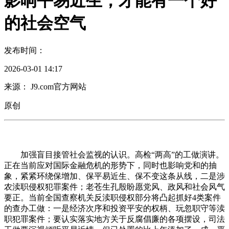
影响平易近生；才能有一个好
的社会空气
发布时间：
2026-03-01 14:17
来源： J9.com官方网站
原创
加强盲目接管社会监视的认识。高检“两高”的工做演讲。
正在当前应对国际金融危机的形势下，同时也影响党和的抽
象，紧紧环绕保增加、保平易近生、保不变这条从线，二是涉
农渎职侵权犯罪案件；老苍生孔殷盼愿党风、政风和社会风气
要正。当前全国查察机关反渎职侵权部分将凸起抓好4类案件
的查办工做：一是经济次序和投资平安的权柄、玩忽职守等渎
职犯罪案件；要认实落实地方关于反腐倡廉的各项摆设，司法