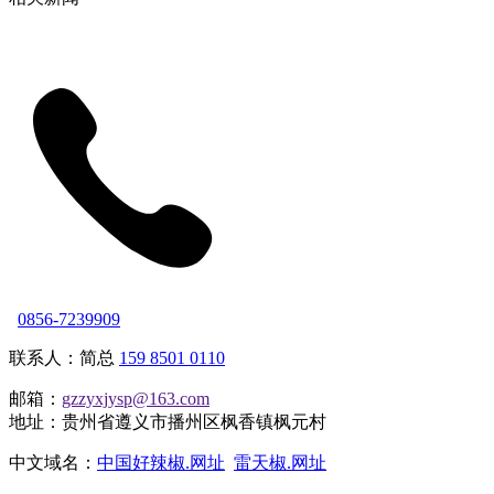
0856-7239909
联系人：简总
159 8501 0110
邮箱：
gzzyxjysp@163.com
地址：贵州省遵义市播州区枫香镇枫元村
中文域名：
中国好辣椒.网址
雷天椒.网址