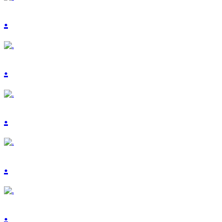
.
.
.
.
.