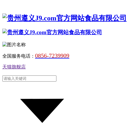
0856-7239909
全国服务电话：
天猫旗舰店