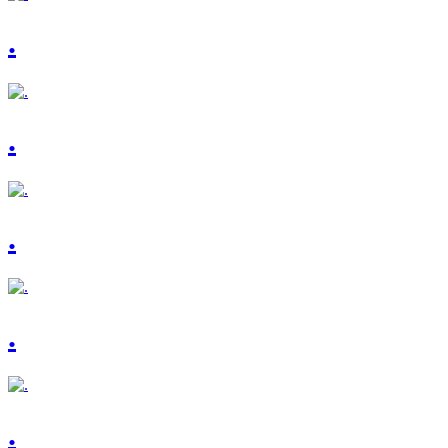
.
.
.
.
.