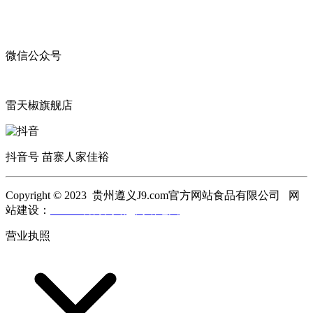
微信公众号
雷天椒旗舰店
抖音号 苗寨人家佳裕
Copyright © 2023 贵州遵义J9.com官方网站食品有限公司 网
站建设：
J9.com官方网站
网站地图
营业执照