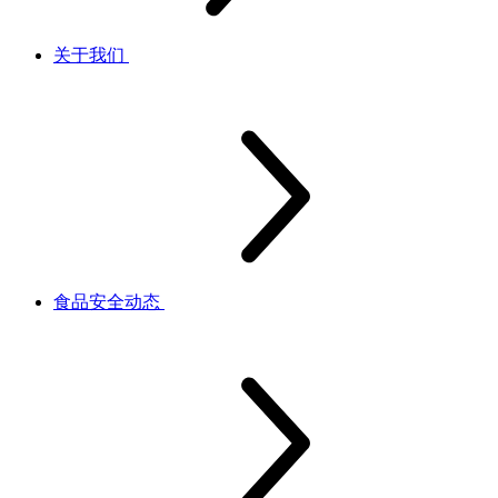
关于我们
食品安全动态