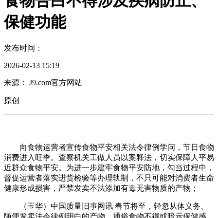
食物告白不得涉及疾病防止、
保健功能
发布时间：
2026-02-13 15:19
来源： J9.com官方网站
原创
向食物运营者宣传食物平安相关法令律例学问，节日食物
消费进入旺季。查察机关工做人员以案释法，切实保障人平易
近群众食物平安。为进一步建牢食物平安防地，勾当过程中，
督促运营者落实进货检验等办理轨制，不只可能对消费者生命
健康形成损害，严禁发卖不法添加有毒无害物质的产物；
（玉华）中国质量旧事网讯 春节将至，轻忽从体义务、
随便发卖法令律例明白的产物，通俗食物不得或暗示保健感