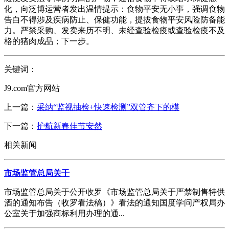
化，向泛博运营者发出温情提示：食物平安无小事，强调食物
告白不得涉及疾病防止、保健功能，提拔食物平安风险防备能
力。严禁采购、发卖来历不明、未经查验检疫或查验检疫不及
格的猪肉成品；下一步。
关键词：
J9.com官方网站
上一篇：
采纳“监视抽检+快速检测”双管齐下的模
下一篇：
护航新春佳节安然
相关新闻
市场监管总局关于
市场监管总局关于公开收罗《市场监管总局关于严禁制售特供
酒的通知布告（收罗看法稿）》看法的通知国度学问产权局办
公室关于加强商标利用办理的通...