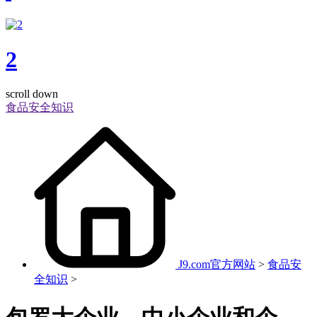
2
scroll down
食品安全知识
J9.com官方网站
>
食品安
全知识
>