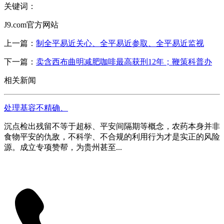
关键词：
J9.com官方网站
上一篇：
制全平易近关心、全平易近参取、全平易近监视
下一篇：
卖含西布曲明减肥咖啡最高获刑12年；鞭策科普办
相关新闻
处理基容不精确、
沉点检出残留不等于超标、平安间隔期等概念，农药本身并非
食物平安的仇敌，不科学、不合规的利用行为才是实正的风险
源。成立专项赞帮，为贵州甚至...