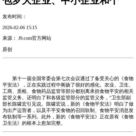
包罗大企业、中小企业和个
发布时间：
2026-02-06 15:15
来源： J9.com官方网站
原创
第十一届全国常委会第七次会议通过了备受关心的《食物
平安法》，正在实践过程中阐扬了很好的感化。农业、卫生、
工商、质检、食物药品监管等部分都别离承担食物平安的相关
监管义务。还明白了和各级监管部分的监管义务，”卫生部副
部长陈啸宏引见说。陈啸宏说，新的《食物平安法》明白了做
为出产运营者，以及不平安食物的召回轨制、食物平安消息发
布轨制等一系列。此外，新的《食物平安法》正在原有《食物
卫生法》的根本上愈加完整。