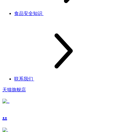
食品安全知识
联系我们
天猫旗舰店
..