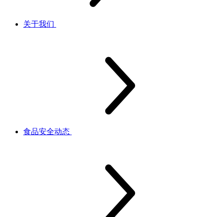
关于我们
食品安全动态