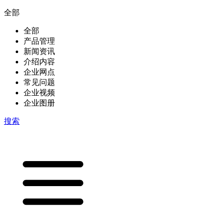
全部
全部
产品管理
新闻资讯
介绍内容
企业网点
常见问题
企业视频
企业图册
搜索