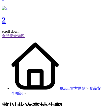
2
scroll down
食品安全知识
J9.com官方网站
>
食品安
全知识
>