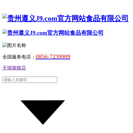
0856-7239909
全国服务电话：
天猫旗舰店