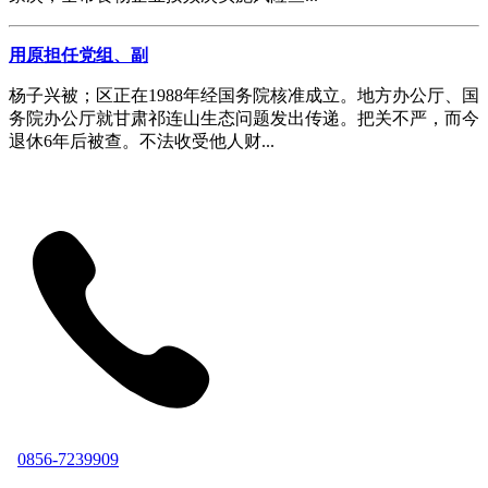
用原担任党组、副
杨子兴被；区正在1988年经国务院核准成立。地方办公厅、国
务院办公厅就甘肃祁连山生态问题发出传递。把关不严，而今
退休6年后被查。不法收受他人财...
0856-7239909