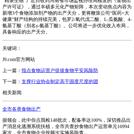
“精泉生物”）近日收到河南省市场监视办理局核发的《食物出
产许可证》，通过丰硕多元化产物矩阵，本次变动焦点内容为
新增3个食物添加剂产物的出产天分，更将鞭策公司“医药+大
健康”财产结构的持续完美，包罗2-氧代戊二酸、L-瓜氨酸、4-
氨基丁酸（别名γ-氨基丁酸）。公司将进一步优化收入布局，
具备响应的出产天分。
关键词：
J9.com官方网站
上一篇：
指点食物运营户提拔食物平安风险防
下一篇：
支撑行业协会制定高于国度尺度的团
相关新闻
全市各类食物出产
据领会，此中你点我检148批次，配备率达100%，深切推品出
产消息化逃溯系统扶植，全市共查抄食物出产运营单元16994
家次，全市食物企业按频次实施风险查...