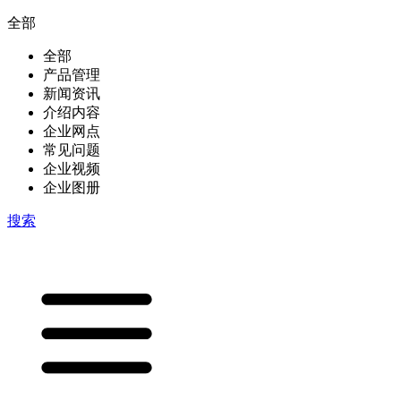
全部
全部
产品管理
新闻资讯
介绍内容
企业网点
常见问题
企业视频
企业图册
搜索