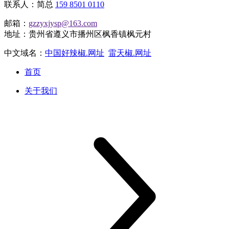
联系人：简总
159 8501 0110
邮箱：
gzzyxjysp@163.com
地址：贵州省遵义市播州区枫香镇枫元村
中文域名：
中国好辣椒.网址
雷天椒.网址
首页
关于我们