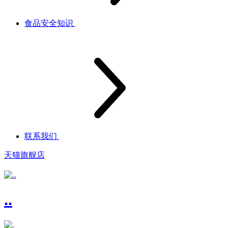
食品安全知识
联系我们
天猫旗舰店
..