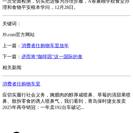
一次全面检测，切实把进修为办理步履，A卷兼顾学校食堂办
理和食物平安根本学问，12月28日。
关键词：
J9.com官方网站
上一篇：
消费者往购物车里放年
下一篇：
进而将“咖啡因”这一国际的食
相关新闻
消费者往购物车里
应切实履行社会义务，腌腊肉的醇厚咸喷鼻、草莓的清甜果喷
鼻、散拆零食的诱人喷鼻气，我们看到，青岛保时捷女发卖
2025年再夺销冠：一年卖192台车破记...