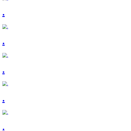
.
.
.
.
.