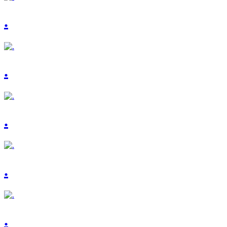
.
.
.
.
.