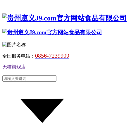
0856-7239909
全国服务电话：
天猫旗舰店